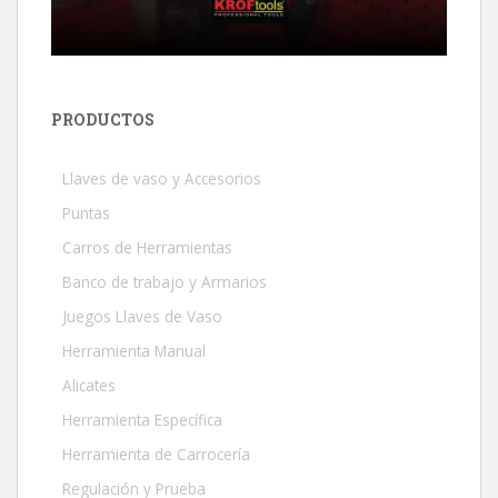
PRODUCTOS
Llaves de vaso y Accesorios
Puntas
Carros de Herramientas
Banco de trabajo y Armarios
Juegos Llaves de Vaso
Herramienta Manual
Alicates
Herramienta Específica
Herramienta de Carrocería
Regulación y Prueba