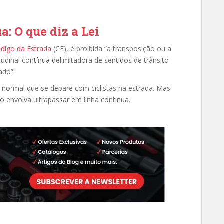
: O que diz a Lei
digo da Estrada
(CE), é proibida “a transposição ou a
udinal contínua delimitadora de sentidos de trânsito
ado”.
 normal que se depare com ciclistas na estrada. Mas
 envolva ultrapassar em linha contínua.