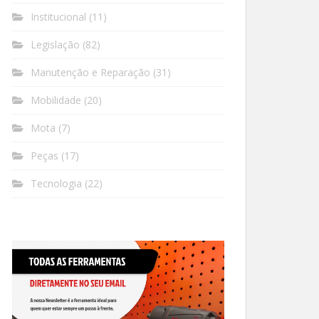
Institucional
(11)
Legislação
(82)
Manutenção e Reparação
(31)
Mobilidade
(20)
Mota
(7)
Peças
(17)
Tecnologia
(22)