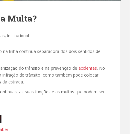
 a Multa?
,
cas
Institucional
do na linha contínua separadora dos dois sentidos de
ganização do trânsito e na prevenção de
acidentes
. No
ma infração de trânsito, como também pode colocar
s da estrada.
s contínuas, as suas funções e as multas que podem ser
aber