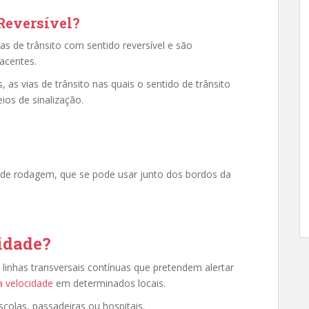
 Reversível?
ias de trânsito com sentido reversível e são
jacentes.
, as vias de trânsito nas quais o sentido de trânsito
ios de sinalização.
xa de rodagem, que se pode usar junto dos bordos da
cidade?
 linhas transversais contínuas que pretendem alertar
 a velocidade
em determinados locais.
olas, passadeiras ou hospitais.