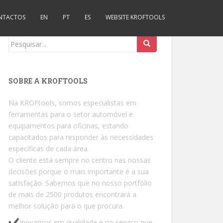
NTACTOS
EN
PT
ES
WEBSITE KROFTOOLS
Procurar por:
SOBRE A KROFTOOLS
Na KROFtools, somos especialistas em
ferramentas para o setor automóvel e
equipamentos para oficinas, estando
capacitados para responder às necessidades
específicas de cada área.
O cliente está sempre no centro nas nossas
decisões porque o mais importante é a sua
satisfação. Sabemos que no nosso portfólio
de mais de 2500 produtos encontrará a
melhor solução para o que procura.
Inovamos em qualidade e no serviço que