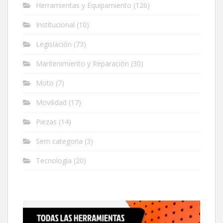
Herramientas y Equipamiento
(126)
Institucional
(10)
Legislación
(73)
Mantenimiento y Reparación
(30)
Moto
(7)
Movilidad
(17)
Piezas
(14)
Sem categoria
(3)
Tecnología
(20)