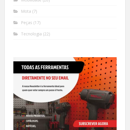
Mota
(7)
Peças
(17)
Tecnologia
(22)