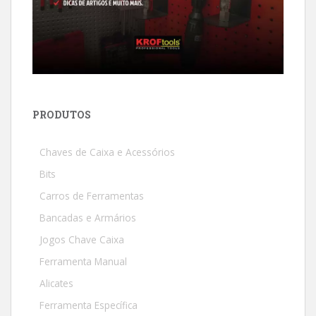
PRODUTOS
Chaves de Caixa e Acessórios
Bits
Carros de Ferramentas
Bancadas e Armários
Jogos Chave Caixa
Ferramenta Manual
Alicates
Ferramenta Específica