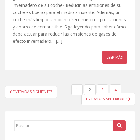
invernadero de su coche? Reducir las emisiones de su
coche es bueno para el medio ambiente. Además, un
coche más limpio también ofrece mejores prestaciones
y ahorro de combustible. Siga leyendo para saber cómo
debe actuar para reducir las emisiones de gases de
efecto invernadero. […]
LEER MÁS
1
2
3
4
ENTRADAS SIGUIENTES
NAVEGACIÓN DE ENTRADAS
ENTRADAS ANTERIORES
Buscar: