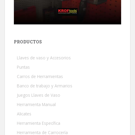
PRODUCTOS
Llaves de vaso y Accesorios
Puntas
Carros de Herramientas
Banco de trabajo y Armarios
Juegos Llaves de Vaso
Herramienta Manual
Alicates
Herramienta Específica
Herramienta de Carrocería