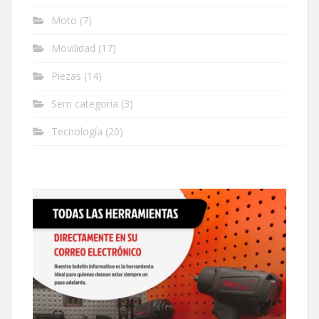
Moto
(7)
Movilidad
(17)
Piezas
(14)
Sem categoria
(3)
Tecnología
(20)