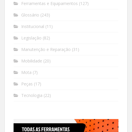
Ferramentas e Equipamentos
(127)
Glossário
(243)
Institucional
(11)
Legislação
(82)
Manutenção e Reparação
(31)
Mobilidade
(20)
Mota
(7)
Peças
(17)
Tecnologia
(22)