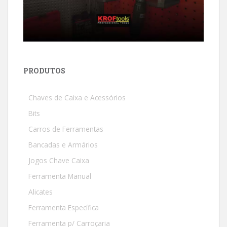
PRODUTOS
Chaves de Caixa e Acessórios
Bits
Carros de Ferramentas
Bancadas e Armários
Jogos Chave Caixa
Ferramenta Manual
Alicates
Ferramenta Específica
Ferramenta p/ Carroçaria