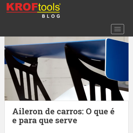
S
k
i
Etiqueta:
asa traseira
p
TOGGLE
t
o
m
a
i
n
c
o
n
t
e
n
Aileron de carros: O que é
t
e para que serve