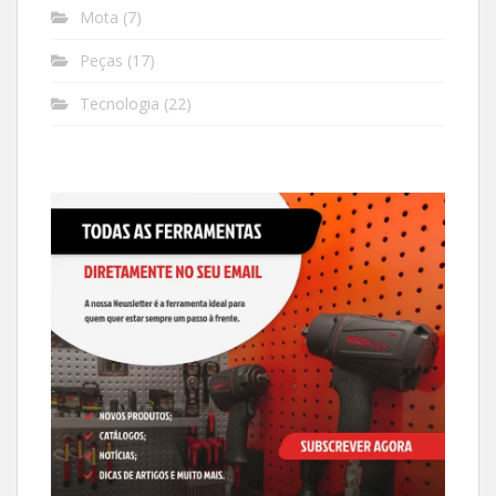
Mota
(7)
Peças
(17)
Tecnologia
(22)