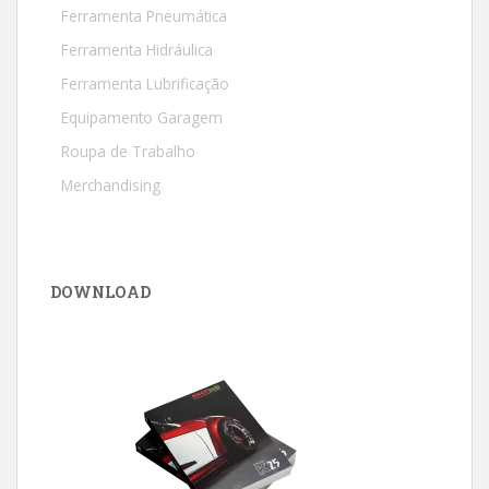
Ferramenta Pneumática
Ferramenta Hidráulica
Ferramenta Lubrificação
Equipamento Garagem
Roupa de Trabalho
Merchandising
DOWNLOAD