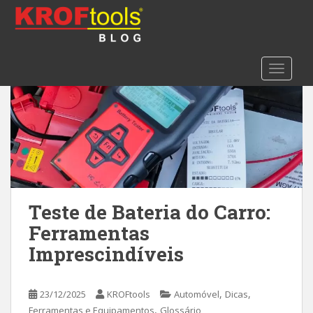
S
k
i
p
TOGGLE
t
o
m
a
i
n
c
o
n
Teste de Bateria do Carro:
t
Ferramentas
e
Imprescindíveis
n
t
,
,
23/12/2025
KROFtools
Automóvel
Dicas
,
Ferramentas e Equipamentos
Glossário