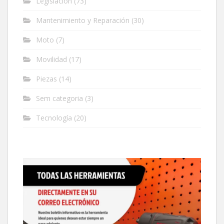
Legislación
(73)
Mantenimiento y Reparación
(30)
Moto
(7)
Movilidad
(17)
Piezas
(14)
Sem categoria
(3)
Tecnología
(20)