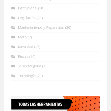
Institucional
(10)
Legislación
(73)
Mantenimiento y Reparación
(30)
Moto
(7)
Movilidad
(17)
Piezas
(14)
Sem categoria
(3)
Tecnología
(20)