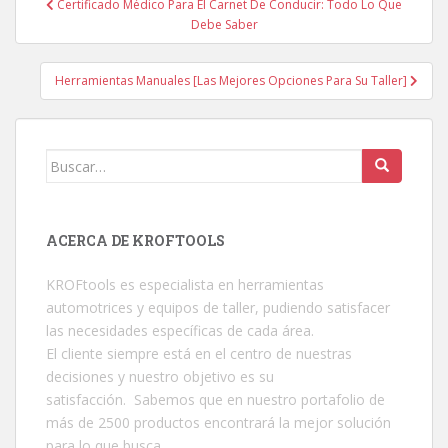
Certificado Médico Para El Carnet De Conducir: Todo Lo Que
Navegación de entradas
Debe Saber
Herramientas Manuales [Las Mejores Opciones Para Su Taller]
Buscar:
ACERCA DE KROFTOOLS
KROFtools es especialista en herramientas
automotrices y equipos de taller, pudiendo satisfacer
las necesidades específicas de cada área.
El cliente siempre está en el centro de nuestras
decisiones y nuestro objetivo es su
satisfacción. Sabemos que en nuestro portafolio de
más de 2500 productos encontrará la mejor solución
para lo que busca.