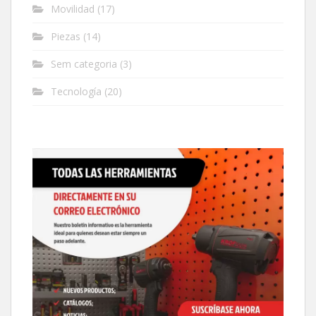
Movilidad
(17)
Piezas
(14)
Sem categoria
(3)
Tecnología
(20)