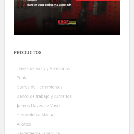
PRODUCTOS
Llaves de vaso y Accesorios
Puntas
Carros de Herramientas
Banco de trabajo y Armarios
Juegos Llaves de Vaso
Herramienta Manual
Alicates
Herramienta Específica