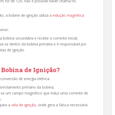
em for de 12V, não é possível haver chama no
o, a bobine de ignição utiliza a
indução magnética
erior:
a bobina secundária e recebe a corrente inicial;
iza-se dentro da bobina primária e é responsável por
elas de ignição.
 Bobina de Ignição?
conversão de energia elétrica:
 enrolamento primário da bobina;
ia-se um campo magnético que induz uma corrente de
;
 para a
vela de ignição
, onde gera a faísca necessária