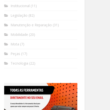
Institucional
(11)
Legislação
(82)
Manutenção e Reparação
(31)
Mobilidade
(20)
Mota
(7)
Peças
(17)
Tecnologia
(22)