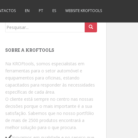
NTACTOS
EN
PT
ES
WEBSITE KROFTOOLS
Procurar por:
SOBRE A KROFTOOLS
Na KROFtools, somos especialistas em
ferramentas para o setor automóvel e
equipamentos para oficinas, estando
capacitados para responder às necessidades
específicas de cada área.
O cliente está sempre no centro nas nossas
decisões porque o mais importante é a sua
satisfação. Sabemos que no nosso portfólio
de mais de 2500 produtos encontrará a
melhor solução para o que procura.
Inovamos em qualidade e no serviço que