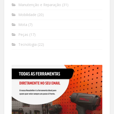
Manutenção e Reparação
(31)
Mobilidade
(20)
Mota
(7)
Peças
(17)
Tecnologia
(22)