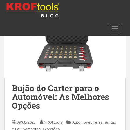
S
k
i
p
TOGGLE
t
o
m
a
i
n
c
o
n
Bujão do Carter para o
t
Automóvel: As Melhores
e
Opções
n
t
,
09/08/2023
KROFtools
Automóvel
Ferramentas
,
e Equipamentos
Glossário