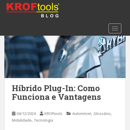
S
k
i
p
TOGGLE
t
o
m
a
i
n
c
o
n
Híbrido Plug-In: Como
t
Funciona e Vantagens
e
n
t
,
,
04/12/2024
KROFtools
Automóvel
Glossário
,
Mobilidade
Tecnologia