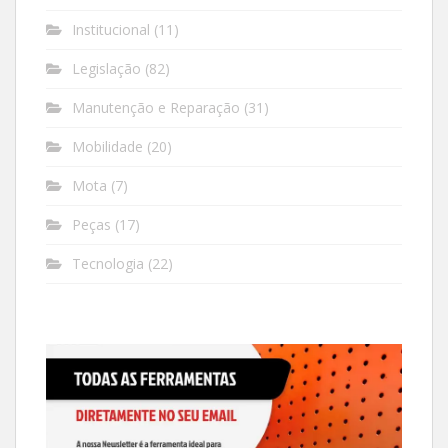
Institucional
(11)
Legislação
(82)
Manutenção e Reparação
(31)
Mobilidade
(20)
Mota
(7)
Peças
(17)
Tecnologia
(22)